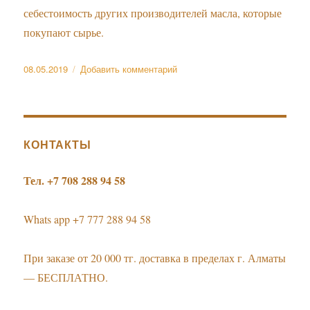
масло?
себестоимость других производителей масла, которые
покупают сырье.
Опубликовано
к
08.05.2019
Добавить комментарий
записи
2.
Почему
ваши
цены
КОНТАКТЫ
такие
низкие
Тел. +7 708 288 94 58
по
сравнению
с
Whats app +7 777 288 94 58
маслами
для
При заказе от 20 000 тг. доставка в пределах г. Алматы
дерева
других
— БЕСПЛАТНО.
производителей?