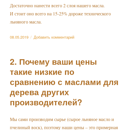
Достаточно нанести всего 2 слоя нашего масла.
И стоит оно всего на 15-25% дороже технического
льняного масла.
Опубликовано
к
08.05.2019
Добавить комментарий
записи
1.
Почему
2. Почему ваши цены
выгоднее
и
такие низкие по
лучше
сравнению с маслами для
купить
ваши
дерева других
масла
и
производителей?
воски,
а
не
Мы сами производим сырье (сырое льняное масло и
обычное
пчелиный воск), поэтому наши цены – это примерная
льняное