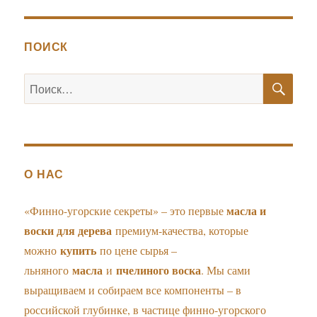
ПОИСК
ПО
Искать:
О НАС
масла и
«Финно-угорские секреты» – это первые
воски для дерева
премиум-качества, которые
купить
можно
по цене сырья –
масла
пчелиного воска
льняного
и
. Мы сами
выращиваем и собираем все компоненты – в
российской глубинке, в частице финно-угорского